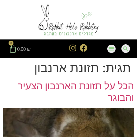
חילתו
ל
ף
ינטרנט,
חץ
נטר
0
די
0.00
₪
עבור
אזור
תגית:
תזונת ארנבון
וכן
רכזי
הכל על תזונת הארנבון הצעיר
והבוגר