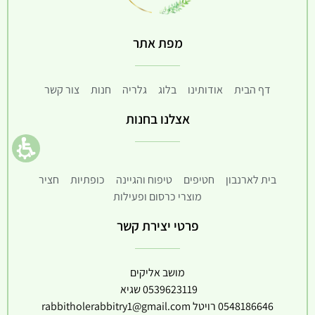
מפת אתר
דף הבית
אודותינו
בלוג
גלריה
חנות
צור קשר
אצלנו בחנות
בית לארנבון
חטיפים
טיפוח והגיינה
כופתיות
חציר
מוצרי כרסום ופעילות
פרטי יצירת קשר
מושב אליקים
0539623119
שגיא
0548186646
רויטל
rabbitholerabbitry1@gmail.com