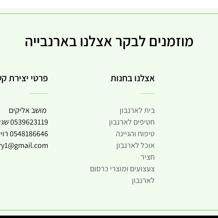
מוזמנים לבקר אצלנו בארנבייה
אצלנו בחנות
פרטי יצירת ק
בית לארנבון
מושב אליקים
חטיפים לארנבון
0539623119
שגי
טיפוח והגיינה
0548186646
רוי
אוכל לארנבון
try1@gmail.com
חציר
צעצועים ומוצרי כרסום
לארנבון