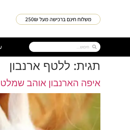
חילתו
ל
ף
משלוח חינם ברכישה מעל 250₪
ינטרנט,
חץ
נטר
די
ע
עבור
אזור
תגית:
ללטף ארנבון
וכן
רכזי
איפה הארנבון אוהב שמלטפ