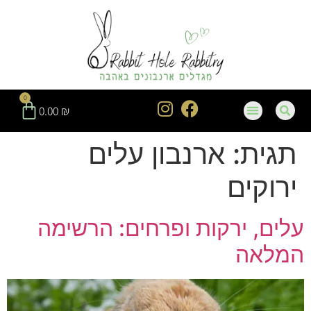
חילתו
ל
ף
ינטרנט,
חץ
נטר
0
די
0.00
₪
עבור
אזור
תגית:
ארנבון עלים
וכן
רכזי
ירוקים
עלים, ירקות ופרחים: הרשימה
המלאה