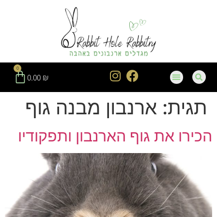
חילתו
ל
ף
ינטרנט,
חץ
נטר
0
די
0.00
₪
עבור
אזור
תגית:
ארנבון מבנה גוף
וכן
רכזי
הכירו את גוף הארנבון ותפקודיו