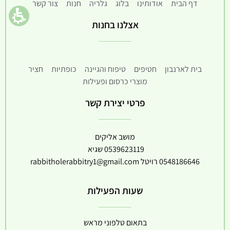
דף הבית
אודותינו
בלוג
גלריה
חנות
צור קשר
אצלנו בחנות
בית לארנבון
חטיפים
טיפוח והגיינה
כופתיות
חציר
מוצרי כרסום ופעילות
פרטי יצירת קשר
מושב אליקים
0539623119
שגיא
0548186646
רויטל
rabbitholerabbitry1@gmail.com
שעות הפעילות
בתאום טלפוני מראש