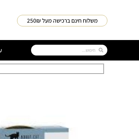
משלוח חינם ברכישה מעל 250₪
ע
0
ב
1
0
-
2
0