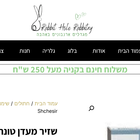
מוד הבית
אודות
בלוג
גלריה
חנות
צו
משלוח חינם בקניה מעל 250 ש"ח
עמוד הבית
/
חתולים
/
שימו
Shchesir
שזיר מעדן טונה עם ב