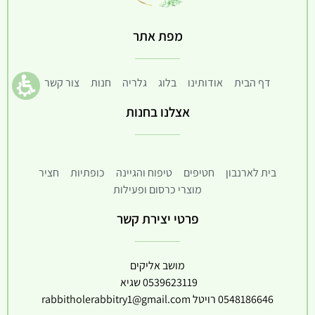
מפת אתר
דף הבית
אודותינו
בלוג
גלריה
חנות
צור קשר
אצלנו בחנות
בית לארנבון
חטיפים
טיפוח והגיינה
כופתיות
חציר
מוצרי כרסום ופעילות
פרטי יצירת קשר
מושב אליקים
0539623119
שגיא
0548186646
רויטל
rabbitholerabbitry1@gmail.com