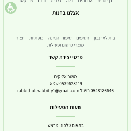
דף הבית
אודותינו
בלוג
גלריה
חנות
צור קשר
אצלנו בחנות
בית לארנבון
חטיפים
טיפוח והגיינה
כופתיות
חציר
מוצרי כרסום ופעילות
פרטי יצירת קשר
מושב אליקים
0539623119
שגיא
0548186646
רויטל
rabbitholerabbitry1@gmail.com
שעות הפעילות
בתאום טלפוני מראש