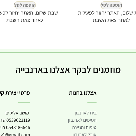
הוספה לסל
הוספה לסל
שלום, האתר יחזור לפעילות
שבת שלום, האתר יחזור לפעי
לאחר צאת השבת
לאחר צאת השבת
מוזמנים לבקר אצלנו בארנבייה
אצלנו בחנות
פרטי יצירת ק
בית לארנבון
מושב אליקים
חטיפים לארנבון
0539623119
שגי
טיפוח והגיינה
0548186646
רוי
אוכל לארנבון
try1@gmail.com