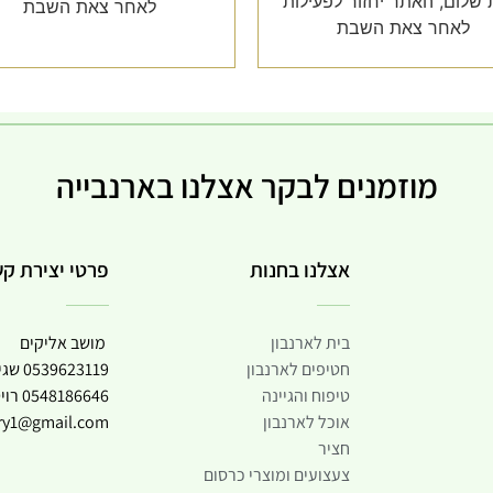
שלום, האתר יחזור לפעילות
לאחר צאת השבת
לאחר צאת השבת
מוזמנים לבקר אצלנו בארנבייה
אצלנו בחנות
פרטי יצירת ק
בית לארנבון
מושב אליקים
חטיפים לארנבון
0539623119
שגי
טיפוח והגיינה
0548186646
רוי
אוכל לארנבון
try1@gmail.com
חציר
צעצועים ומוצרי כרסום