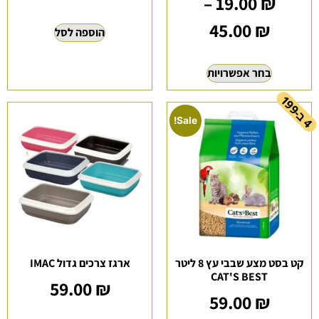
–
19.00
₪
45.00
₪
הוספה לסל
בחר אפשרויות
ב
1
9
-
Sale!
4
9
קט בסט מצע שבבי עץ 8 ליטר
ארגז צרכים גדול IMAC
CAT'S BEST
59.00
₪
59.00
₪