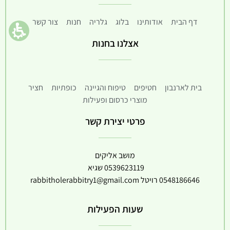
דף הבית
אודותינו
בלוג
גלריה
חנות
צור קשר
אצלנו בחנות
בית לארנבון
חטיפים
טיפוח והגיינה
כופתיות
חציר
מוצרי כרסום ופעילות
פרטי יצירת קשר
מושב אליקים
0539623119
שגיא
0548186646
רויטל
rabbitholerabbitry1@gmail.com
שעות הפעילות