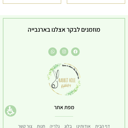
75.00 ₪
המחיר
הנוכחי
מוזמנים לבקר אצלנו בארנבייה
הוא
69.00 ₪
מפת אתר
דף הבית
אודותינו
בלוג
גלריה
חנות
צור קשר