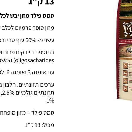
13 ק"ג
סמס פילד מזון יבש לכל
מזון סופר פרמיום לכלבים בו
עשוי מ- 60% עוף טרי ורכיבים איכותיים ובריאים.
oligosacharides) המשפרים את העיכול.
עם אומגה 3 ואומגה 6 לפרווה מבריקה ושמירה על העור.
1%
סמס פילד – מזון מופחת ד
מכיל: 13 ק"ג