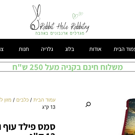
מוד הבית
אודות
בלוג
גלריה
חנות
צו
משלוח חינם בקניה מעל 250 ש"ח
עמוד הבית
/
כלבים
/
מזון ל
13 ק"ג
סמס פילד עוף ו