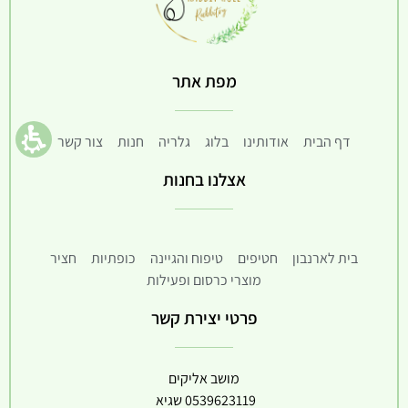
מפת אתר
דף הבית
אודותינו
בלוג
גלריה
חנות
צור קשר
אצלנו בחנות
בית לארנבון
חטיפים
טיפוח והגיינה
כופתיות
חציר
מוצרי כרסום ופעילות
פרטי יצירת קשר
מושב אליקים
0539623119
שגיא