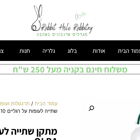
מוד הבית
אודות
בלוג
גלריה
חנות
צו
משלוח חינם בקניה מעל 250 ש"ח
עמוד הבית
/
תרנגולות ועופות
שתייה לעופות על רגליים 10 ליטר OLBA