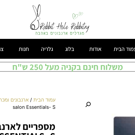
מוד הבית
אודות
בלוג
גלריה
חנות
צו
משלוח חינם בקניה מעל 250 ש"ח
עמוד הבית
/
ארנבונים ומכר
salon Essentials- S