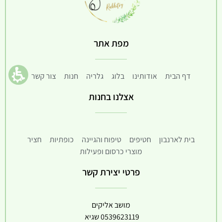
מפת אתר
דף הבית
אודותינו
בלוג
גלריה
חנות
צור קשר
אצלנו בחנות
בית לארנבון
חטיפים
טיפוח והגיינה
כופתיות
חציר
מוצרי כרסום ופעילות
פרטי יצירת קשר
מושב אליקים
0539623119
שגיא