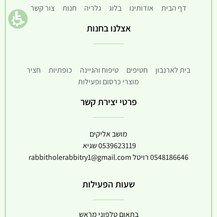
דף הבית
אודותינו
בלוג
גלריה
חנות
צור קשר
אצלנו בחנות
בית לארנבון
חטיפים
טיפוח והגיינה
כופתיות
חציר
מוצרי כרסום ופעילות
פרטי יצירת קשר
מושב אליקים
0539623119
שגיא
0548186646
רויטל
rabbitholerabbitry1@gmail.com
שעות הפעילות
בתאום טלפוני מראש