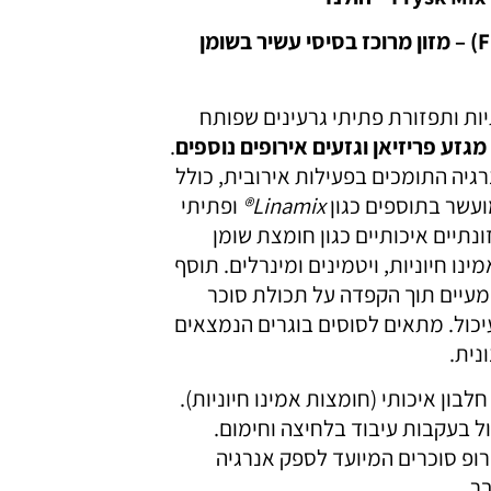
F
) – מזון מרוכז בסיסי עשיר בשומן
ות ותפזורת פתיתי גרעינים שפותח
מגזע פריזיאן
וגזעים אירופים נוספים
.
יה התומכים בפעילות אירובית, כולל
ועשר בתוספים כגון
Linamix®
ופתיתי
נתיים איכותיים כגון חומצת שומן
צות אמינו חיוניות, ויטמינים ומינרלים. תוסף
מעיים תוך הקפדה על תכולת סוכר
יכול. מתאים לסוסים בוגרים הנמצאים
נית.
לבון איכותי (חומצות אמינו חיוניות).
ל בעקבות עיבוד בלחיצה וחימום.
 הינו סירופ סוכרים המיועד לספק אנרגיה
ר.