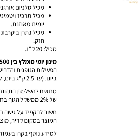
מכיל סלניום אורגנ
מכיל תרכיז ויטמיני
יומית מאוזנת.
מכיל נתרן ביקרבונט
חזק.
מכיל: 20 ק"ג.
מינון יומי מומלץ בין 300-500 גרם לכל 100 ק"ג.
הפעילות הגופנית והדריש
ביום. (עד 2.5 ק"ג ביום, לסוס ממוצע במשקל 500 ק"ג)
מתאים להשלמת התזונה 
של 2% ממשקל הגוף בחציר ומזון גס.
חשוב להקפיד על גישה ח
המוצר במקום קריר, מוצל
למידע נוסף בקרו בעמוד