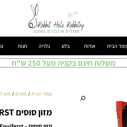
מוד הבית
אודות
בלוג
גלריה
חנות
צו
משלוח חינם בקניה מעל 250 ש"ח
עמוד הבית
/
סוסים
/
מזון ל
מזון סוסים FRYSK MIX EQUIFERST
מזון סוסים – Frysk Mix Equiferst – הולנד