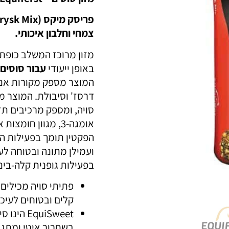
פריסק מיקס (
rysk Mix
צמחי וחלבון איכותי.
מזון מרוכז המשלב כופתי
באופן ייעודי
עבור סוסים 
המוצר מספק מקורות אנרג
דרסז' וסיבולת. המוצר מ
סויה, ומספק מרכיבים תזו
אומגה-3, מגוון חומ
הפקטין תומך בפעילות ה
ועמילן מתונה ובטוחה לע
בפעילות גופנית קלה-בינו
פתיתי סויה מכילים ח
קלים ובטוחים לעיכו
EquiSweet
בשחרור איטי ומתגב