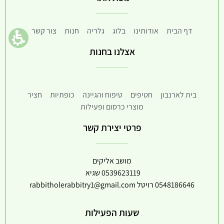
דף הבית
אודותינו
בלוג
גלריה
חנות
צור קשר
אצלנו בחנות
בית לארנבון
חטיפים
טיפוח והגיינה
כופתיות
חציר
מוצרי כרסום ופעילות
פרטי יצירת קשר
מושב אליקים
0539623119
שגיא
0548186646
רויטל
rabbitholerabbitry1@gmail.com
שעות הפעילות