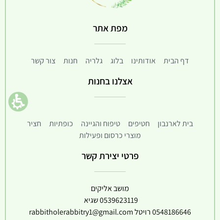
מפת אתר
דף הבית
אודותינו
בלוג
גלריה
חנות
צור קשר
אצלנו בחנות
בית לארנבון
חטיפים
טיפוח והגיינה
כופתיות
חציר
מוצרי כרסום ופעילות
פרטי יצירת קשר
מושב אליקים
0539623119
שגיא
0548186646
רויטל
rabbitholerabbitry1@gmail.com