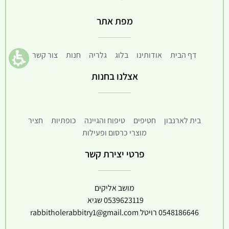
מפת אתר
דף הבית
אודותינו
בלוג
גלריה
חנות
צור קשר
אצלנו בחנות
בית לארנבון
חטיפים
טיפוח והגיינה
כופתיות
חציר
מוצרי כרסום ופעילות
פרטי יצירת קשר
מושב אליקים
0539623119
שגיא
0548186646
רויטל
rabbitholerabbitry1@gmail.com