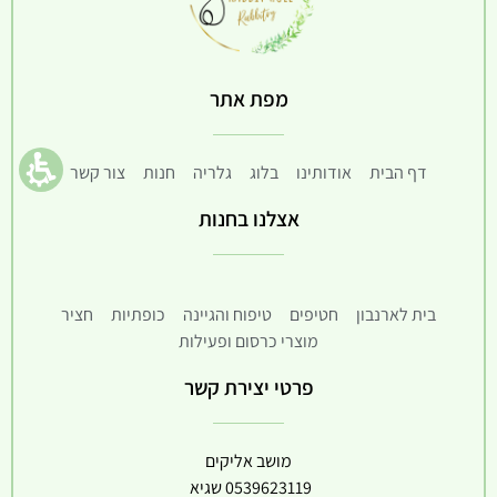
מפת אתר
דף הבית
אודותינו
בלוג
גלריה
חנות
צור קשר
אצלנו בחנות
בית לארנבון
חטיפים
טיפוח והגיינה
כופתיות
חציר
מוצרי כרסום ופעילות
פרטי יצירת קשר
מושב אליקים
0539623119
שגיא