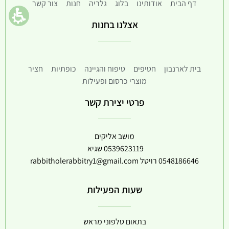
דף הבית
אודותינו
בלוג
גלריה
חנות
צור קשר
אצלנו בחנות
בית לארנבון
חטיפים
טיפוח והגיינה
כופתיות
חציר
מוצרי כרסום ופעילות
פרטי יצירת קשר
מושב אליקים
0539623119
שגיא
0548186646
רויטל
rabbitholerabbitry1@gmail.com
שעות הפעילות
בתאום טלפוני מראש