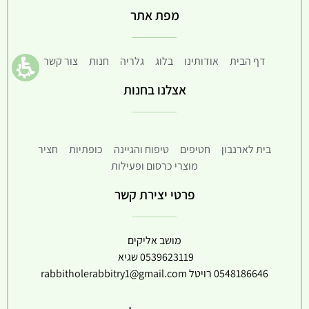
מפת אתר
דף הבית
אודותינו
בלוג
גלריה
חנות
צור קשר
אצלנו בחנות
בית לארנבון
חטיפים
טיפוח והגיינה
כופתיות
חציר
מוצרי כרסום ופעילות
פרטי יצירת קשר
מושב אליקים
0539623119
שגיא
0548186646
רויטל
rabbitholerabbitry1@gmail.com