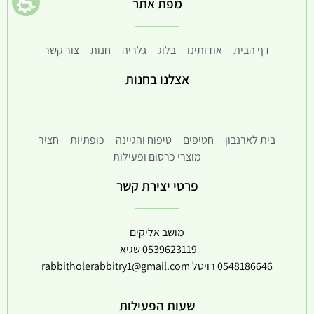
מפת אתר
דף הבית
אודותינו
בלוג
גלריה
חנות
צור קשר
אצלנו בחנות
בית לארנבון
חטיפים
טיפוח והגיינה
כופתיות
חציר
מוצרי כרסום ופעילות
פרטי יצירת קשר
מושב אליקים
0539623119
שגיא
0548186646
רויטל
rabbitholerabbitry1@gmail.com
שעות הפעילות