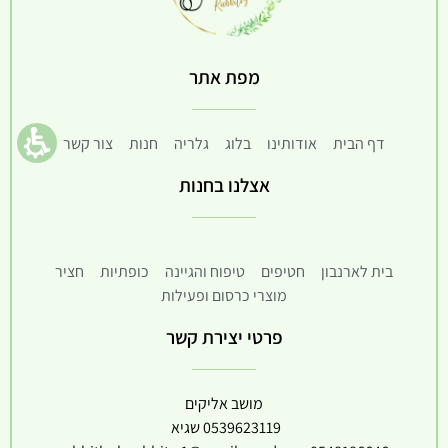
מפת אתר
דף הבית
אודותינו
בלוג
גלריה
חנות
צור קשר
אצלנו בחנות
בית לארנבון
חטיפים
טיפוח והגיינה
כופתיות
חציר
מוצרי כרסום ופעילות
פרטי יצירת קשר
מושב אליקים
0539623119
שגיא