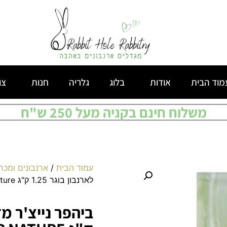
מוד הבית
אודות
בלוג
גלריה
חנות
צו
משלוח חינם בקניה מעל 250 ש"ח
עמוד הבית
/
ארנבונים ומכר
לארנבון בוגר 1.25 ק"ג Beaphar nature