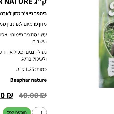
ק"ג BEAPHAR NATURE
ביהפר נייצ'ר מזון לארנב
מזון פרמיום לארנבון ממר
ועשבים.
נטול דגנים ומכיל אחוז 
ולעיכול בריא.
כמות: 1.25 ק"ג.
Beaphar nature
00
₪
40.00
₪
המחיר
הקודם
הוא
הוספה לסל