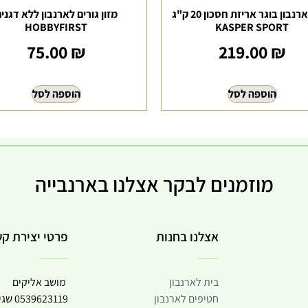
מזון לארנבון בוגר אריזת חסכון 20 ק"ג
מזון גורים לארנבון ללא דגני
HOBBYFIRST
KASPER SPORT
75.00
₪
219.00
₪
הוספה לסל
הוספה לסל
מוזמנים לבקר אצלנו בארנבייה
אצלנו בחנות
פרטי יצירת ק
בית לארנבון
מושב אליקים
חטיפים לארנבון
0539623119
שגי