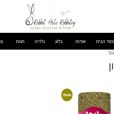
מוד הבית
אודות
בלוג
גלריה
חנות
צו
ון”
ן
Sale!