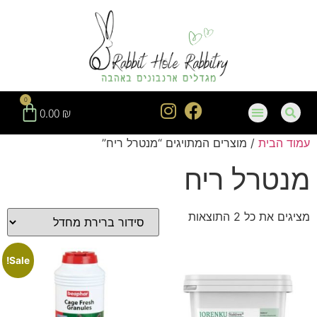
חילתו
ל
ף
ינטרנט,
חץ
נטר
0
די
0.00
₪
עבור
עמוד הבית
/ מוצרים המתויגים “מנטרל ריח”
אזור
וכן
מנטרל ריח
רכזי
מציגים את כל ⁦2⁩ התוצאות
Sale!