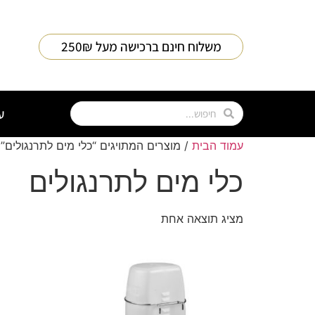
חילתו
ל
ף
משלוח חינם ברכישה מעל 250₪
ינטרנט,
חץ
נטר
די
ע
עבור
אזור
עמוד הבית
/ מוצרים המתויגים “כלי מים לתרנגולים”
וכן
כלי מים לתרנגולים
רכזי
מציג תוצאה אחת