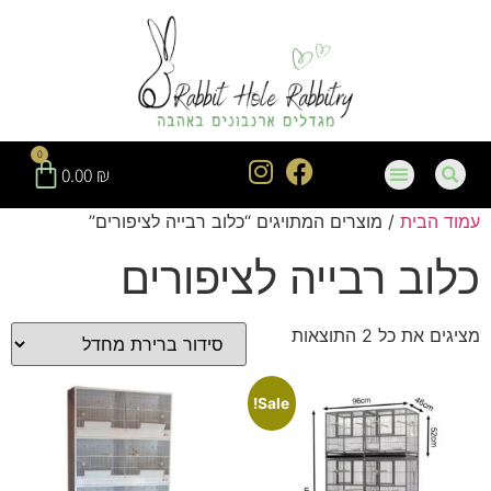
חילתו
ל
ף
ינטרנט,
חץ
נטר
0
די
0.00
₪
עבור
עמוד הבית
/ מוצרים המתויגים “כלוב רבייה לציפורים”
אזור
וכן
כלוב רבייה לציפורים
רכזי
מציגים את כל ⁦2⁩ התוצאות
Sale!