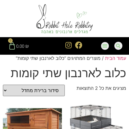
חילתו
ל
ף
ינטרנט,
חץ
נטר
0
די
0.00
₪
עבור
עמוד הבית
/ מוצרים המתויגים “כלוב לארנבון שתי קומות”
אזור
וכן
כלוב לארנבון שתי קומות
רכזי
מציגים את כל ⁦2⁩ התוצאות