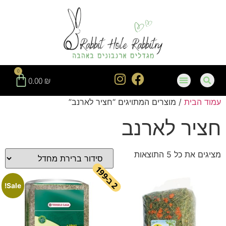
חילתו
ל
ף
ינטרנט,
חץ
נטר
0
די
0.00
₪
עבור
עמוד הבית
/ מוצרים המתויגים “חציר לארנב”
אזור
וכן
חציר לארנב
רכזי
מציגים את כל ⁦5⁩ התוצאות
ב
1
9
-
2
9
Sale!