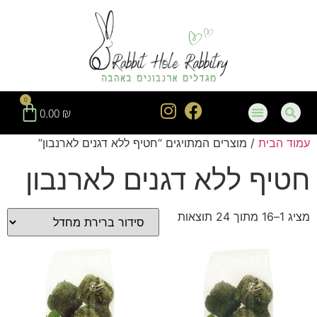
חילתו
ל
ף
ינטרנט,
חץ
נטר
0
די
0.00
₪
עבור
עמוד הבית
/ מוצרים המתויגים “חטיף ללא דגנים לארנבון”
אזור
וכן
חטיף ללא דגנים לארנבון
רכזי
מציג 1–16 מתוך 24 תוצאות