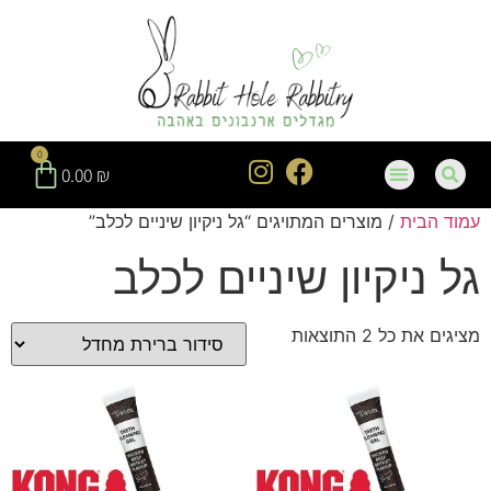
חילתו
ל
ף
ינטרנט,
חץ
נטר
0
די
0.00
₪
עבור
עמוד הבית
/ מוצרים המתויגים “גל ניקיון שיניים לכלב”
אזור
וכן
גל ניקיון שיניים לכלב
רכזי
מציגים את כל ⁦2⁩ התוצאות