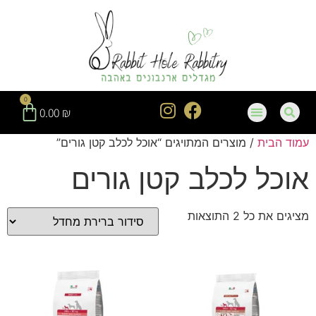
חילתו
ל
ף
ינטרנט,
חץ
נטר
0
די
0.00
₪
עבור
עמוד הבית
/ מוצרים המתויגים “אוכל לכלב קטן גורים”
אזור
וכן
אוכל לכלב קטן גורים
רכזי
מציגים את כל ⁦2⁩ התוצאות