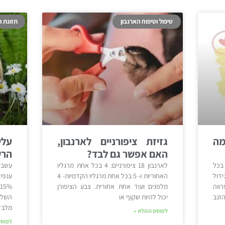
טיפול וטיפוח הארנבון
תזונת ה
מה
גזיזת ציפורניים לארנבון,
עלי
האם אפשר גם לבד?
הרש
בכל
לארנבון 18 ציפורניים: 4 בכל אחת מרגליו
עשבי
דול
האחוריות ו- 5 בכל אחת מרגליו הקדמיות- 4
ווה
מלפנים ועוד אחת אחורית. צבע הציפורן
%
זנב
יכול להיות שקוף או
השלמ
מלבד 
לפוסט המלא »
לפוסט