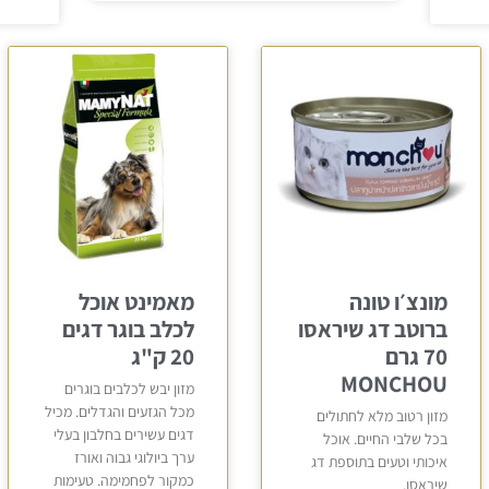
מונצ׳ו טונה
מאמינט אוכל
ברוטב דג שיראסו
לכלב בוגר דגים
70 גרם
20 ק"ג
MONCHOU
מזון יבש לכלבים בוגרים
מכל הגזעים והגדלים. מכיל
מזון רטוב מלא לחתולים
דגים עשירים בחלבון בעלי
בכל שלבי החיים. אוכל
ערך ביולוגי גבוה ואורז
איכותי וטעים בתוספת דג
כמקור לפחמימה. טעימות
שיראסו.