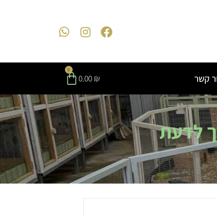
0
ר קשר
0.00
₪
ך לדעת