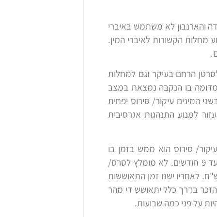
מידה והארנבון לא משתמש באיברי
ע מחלות הקשורות לאיברי המין.
.
 לסרטן הרחם בעיקר וגם למחלות
ן מדומה בו הנקבה נמצאת במצב
שני המינים עיקור/ סירוס יפחית
עזור למנוע התנהגות אגרסיבית
יקור/ סירוס הוא ממש בזמן בו
הארנבון מגיע לבגרות המינית. בארנבונים מגזע קטן- בינוני בין גיל 4-6 חודשים ובגזעים הגדולים עד 9 חודשים. לא מומלץ לסרס/
מעל גיל חמש שנים ולפני גיל 4 חודשים. הניתוח מבוצע בהרדמה מלאה ועולה בין 400-700 ש"ח. לאחריו ישנו זמן התאוששות
הזכר בדרך כלל יתאושש די מהר
יות על פני כמה שבועות.