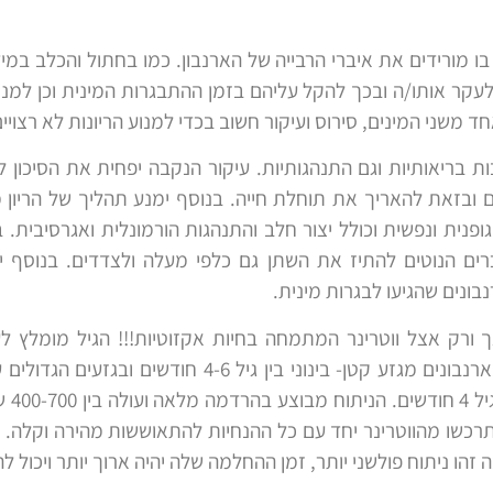
י בו מורידים את איברי הרבייה של הארנבון. כמו בחתול והכלב ב
עקר אותו/ה ובכך להקל עליהם בזמן ההתבגרות המינית וכן למנו
 משני המינים, סירוס ועיקור חשוב בכדי למנוע הריונות לא רצויים
יבות בריאותיות וגם התנהגותיות. עיקור הנקבה יפחית את הסיכון
ם ובזאת להאריך את תוחלת חייה. בנוסף ימנע תהליך של הריו
ופנית ונפשית וכולל יצור חלב והתנהגות הורמונלית ואגרסיבית. ב
כרים הנוטים להתיז את השתן גם כלפי מעלה ולצדדים. בנוסף י
בונים שהגיעו לבגרות מינית.
ורק אצל ווטרינר המתמחה בחיות אקזוטיות!!! הגיל מומלץ לע
לעקר 
רכשו מהווטרינר יחד עם כל ההנחיות להתאוששות מהירה וקלה. 
זהו ניתוח פולשני יותר, זמן ההחלמה שלה יהיה ארוך יותר ויכול לה