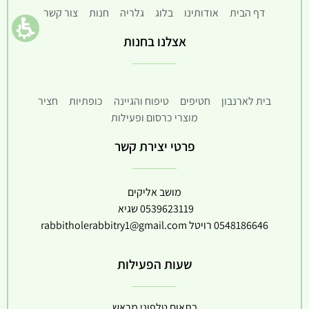
דף הבית
אודותינו
בלוג
גלריה
חנות
צור קשר
אצלנו בחנות
בית לארנבון
חטיפים
טיפוח והגיינה
כופתיות
חציר
מוצרי כרסום ופעילות
פרטי יצירת קשר
מושב אליקים
0539623119
שגיא
0548186646
רויטל
rabbitholerabbitry1@gmail.com
שעות הפעילות
בתאום טלפוני מראש